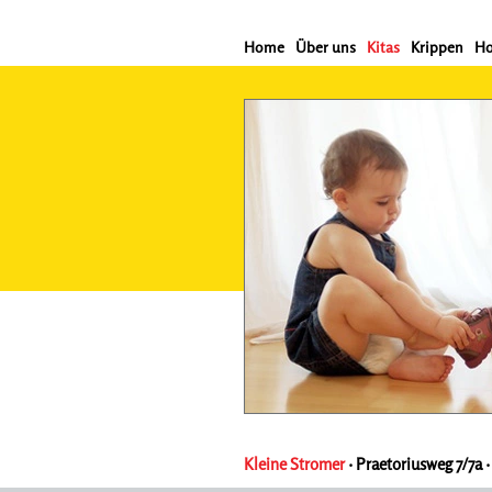
Home
Über uns
Kitas
Krippen
Ho
Kleine Stromer
· Praetoriusweg 7/7a ·