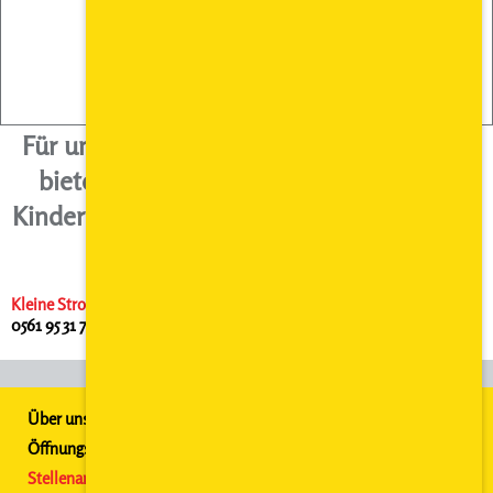
Für uns stehen Ihre Kinder im Fokus. Wir
bieten umfangreiche Angebote in der
Kinderbetreuung. Familie & Beruf sind mit
uns vereinbar.
Kleine Stromer GmbH
· Christophstraße 18 · 34123 Kassel · Telefon
0561 95 31 700
Über uns
Öffnungszeiten
Stellenangebote