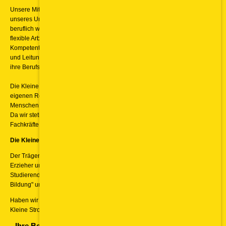
Unsere Mitarbeitenden profitieren in vielen Bereichen von der Größe
unseres Unternehmens. So ermöglichen wir unseren Fachkräften, sich
beruflich weiterzuentwickeln, pädagogische Schwerpunkte zu bilden oder
flexible Arbeitszeitmodelle zu nutzen.
Kompetente Ansprechpartner in der Zentrale unterstützen die Fachkräfte
und Leitungskräfte bei organisatorischen Aufgaben und bei Fragen, die
ihre Berufstätigkeit betreffen.
Die Kleine Stromer GmbH rekrutiert Nachwuchskräfte am liebsten aus den
eigenen Reihen. Deshalb investieren wir in die Ausbildung junger
Menschen, aber auch in die Fortbildung unserer Mitarbeitenden.
Da wir stetig weiter wachsen benötigen wir fortlaufend zusätzliche
Fachkräfte.
Die Kleine Stromer GmbH als Ausbildungsbetrieb
Der Träger ist Ausbildungsbetrieb für den Beruf der staatlich anerkannten
Erzieher und Erzieherinnen, für den Beruf der Sozialassistenz, für
Studierende im Fachbereich "Soziale Arbeit" sowie "Frühkindliche inklusive
Bildung" und "Kindheitspädagogik".
Haben wir Ihr Interesse geweckt? Dann werden Sie Teil unseres Teams der
Kleine Stromer GmbH!
Ihre Bewerbung