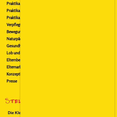
Praktika Schule Kassel
Praktika Uni Kassel
Praktika Fulda
Verpflegung
Bewegung
Naturpädagogik
Gesundheit
Lob und Tadel
Elternbeirat
Elternarbeit
Konzeption
Presse
Stellenangebote
Die Kleine Stromer GmbH als Arbeitgeber