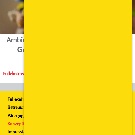
Ambiente pur in historischem Gemäuer.
Geschützter Garten im Innenhof.
Innenstadtrandlage.
Fulleknirpse
· Renthof 1 · 34117 Kassel · Telefon 0561 766 90 249
Fulleknirpse
Betreuungszeiten
Pädagog. Schwerpunkte
Konzeption
Impressionen