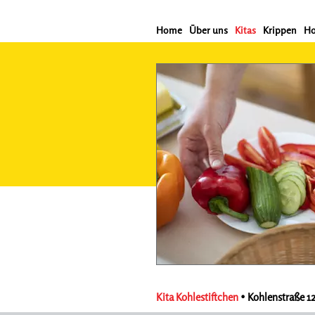
Home
Über uns
Kitas
Krippen
Ho
Kita Kohlestiftchen
• Kohlenstraße 122