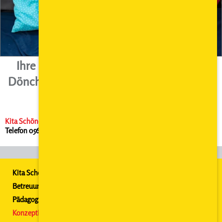
Ihre Kita direkt am Naturschutzgebiet
Dönche. Gut zu erreichen mit ÖPNV und
Pkw.
Kita Schöne Aussicht
• Heinrich-Schütz-Allee 214 • 34134 Kassel •
Telefon 0561 574 63 770
Kita Schöne Aussicht
Betreuungszeiten
Pädagog. Schwerpunkte
Konzeption