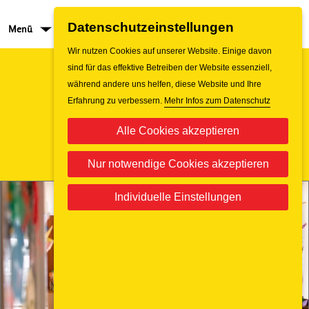
Datenschutzeinstellungen
Menü
Jobs
Wir nutzen Cookies auf unserer Website. Einige davon
sind für das effektive Betreiben der Website essenziell,
während andere uns helfen, diese Website und Ihre
Erfahrung zu verbessern.
Mehr Infos zum Datenschutz
Alle Cookies akzeptieren
Nur notwendige Cookies akzeptieren
Individuelle Einstellungen