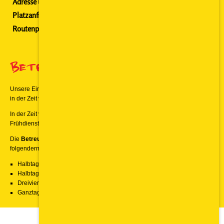
Adresse und Kontakt
Platzanfrage
Routenplaner
Betreuungszeiten
Unsere Einrichtung ist
täglich von Montag bis Freitag
in der Zeit von
8.00 Uhr bis 16.30 Uhr
geöffnet.
In der Zeit von 7.00 Uhr bis 8.00 Uhr bieten wir einen kostenpflichtigen
Frühdienst an.
Die
Betreuungszeiten
in der Kita An den Lindenbäumen können
folgendermaßen
gewählt
werden:
Halbtagesplatz ohne Mittagessen von 8.00 Uhr bis 12.00 Uhr
Halbtagesplatz mit Mittagessen von 8.00 Uhr bis 13.00 Uhr
Dreiviertelplatz mit Mittagessen von 08.00 bis 15.00 Uhr
Ganztagesbetreuung mit Mittagessen von 8.00 Uhr bis 16.30 Uhr