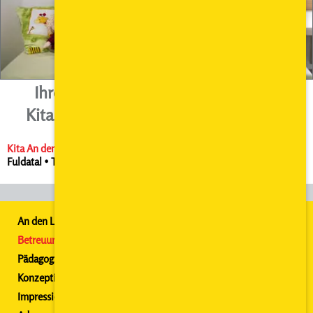
Ihre Kita in Fuldatal Ihringshausen.
Kita inmitten eines Neubaugebietes.
Kita
An den Lindenbäumen
• An den Lindenbäumen 1 • 34233
Fuldatal • Telefon 0561 988 065 80
An den Lindenbäumen
Betreuungszeiten
Pädagog. Schwerpunkte
Konzeption
Impressionen